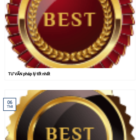
TƯ VẤN pháp lý tốt nhất
06
Th8